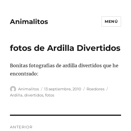
Animalitos
MENÚ
fotos de Ardilla Divertidos
Bonitas fotografias de ardilla divertidos que he
encontrado:
Autor
Publicado
Categorías
Etiquetas
Animalitos
13 septiembre, 2010
Roedores
el
Ardilla
,
divertidos
,
fotos
Navegación
ANTERIOR