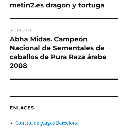
de
metin2.es dragon y tortuga
Entrada
anterior:
entradas
SIGUIENTE
Abha Midas. Campeón
Entrada
siguiente:
Nacional de Sementales de
caballos de Pura Raza árabe
2008
ENLACES
Control de plagas Barcelona