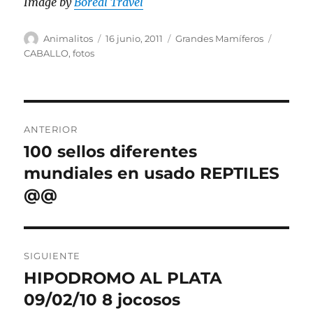
Image by
Boreal Travel
Autor
Publicado
Categorías
Etiquet
Animalitos
16 junio, 2011
Grandes Mamíferos
el
CABALLO
,
fotos
Navegación
ANTERIOR
de
100 sellos diferentes
Entrada
anterior:
mundiales en usado REPTILES
entradas
@@
SIGUIENTE
HIPODROMO AL PLATA
Entrada
siguiente:
09/02/10 8 jocosos