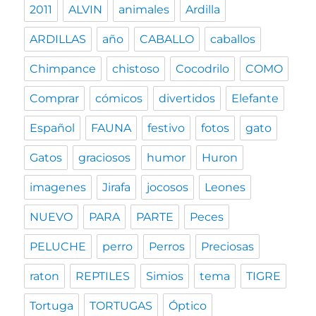
2011
ALVIN
animales
Ardilla
ARDILLAS
año
CABALLO
caballos
Chimpance
chistoso
Cocodrilo
COMO
Comprar
cómicos
divertidos
Elefante
Español
FAUNA
festivo
fotos
gato
Gatos
graciosos
humor
Huron
imagenes
Jirafa
jocosos
Leones
NUEVO
PARA
PARTE
Peces
PELUCHE
perro
Perros
Preciosas
raton
REPTILES
Simios
tema
TIGRE
Tortuga
TORTUGAS
Óptico