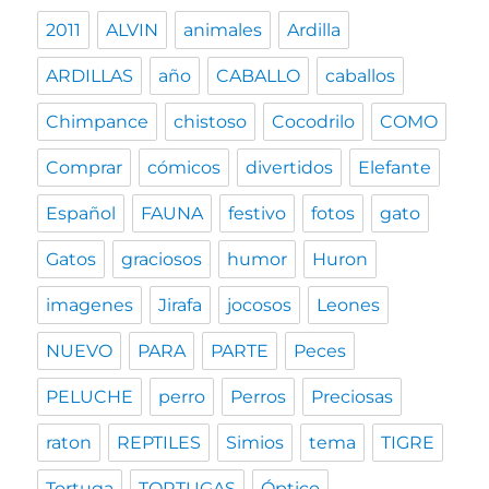
2011
ALVIN
animales
Ardilla
ARDILLAS
año
CABALLO
caballos
Chimpance
chistoso
Cocodrilo
COMO
Comprar
cómicos
divertidos
Elefante
Español
FAUNA
festivo
fotos
gato
Gatos
graciosos
humor
Huron
imagenes
Jirafa
jocosos
Leones
NUEVO
PARA
PARTE
Peces
PELUCHE
perro
Perros
Preciosas
raton
REPTILES
Simios
tema
TIGRE
Tortuga
TORTUGAS
Óptico