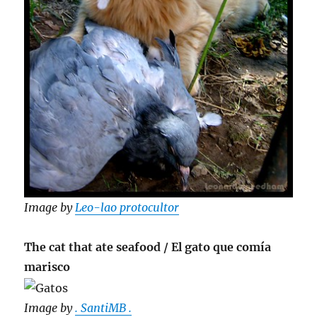
Image by
Leo-lao protocultor
The cat that ate seafood / El gato que comía
marisco
Image by
. SantiMB .