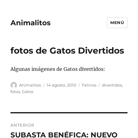
Animalitos
MENÚ
fotos de Gatos Divertidos
Algunas imágenes de Gatos divertidos:
Autor
Publicado
Categorías
Etiquetas
Animalitos
14 agosto, 2010
Felinos
divertidos
,
el
fotos
,
Gatos
Navegación
ANTERIOR
de
SUBASTA BENÉFICA: NUEVO
Entrada