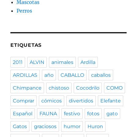
Mascotas
Perros
ETIQUETAS
2011
ALVIN
animales
Ardilla
ARDILLAS
año
CABALLO
caballos
Chimpance
chistoso
Cocodrilo
COMO
Comprar
cómicos
divertidos
Elefante
Español
FAUNA
festivo
fotos
gato
Gatos
graciosos
humor
Huron