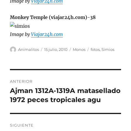
Image by
Viajar24h.com
Monkey Temple (viajar24h.com)-38
Image by
Viajar24h.com
Autor
Publicado
Categorías
Etiquetas
Animalitos
15 julio, 2010
Monos
fotos
,
Simios
el
Navegación
ANTERIOR
de
Ajman 1312A-1319A matasellado
Entrada
anterior:
1972 peces tropicales agu
entradas
SIGUIENTE