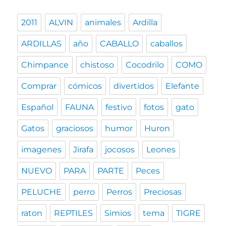
2011
ALVIN
animales
Ardilla
ARDILLAS
año
CABALLO
caballos
Chimpance
chistoso
Cocodrilo
COMO
Comprar
cómicos
divertidos
Elefante
Español
FAUNA
festivo
fotos
gato
Gatos
graciosos
humor
Huron
imagenes
Jirafa
jocosos
Leones
NUEVO
PARA
PARTE
Peces
PELUCHE
perro
Perros
Preciosas
raton
REPTILES
Simios
tema
TIGRE