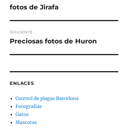
de
fotos de Jirafa
Entrada
anterior:
entradas
SIGUIENTE
Preciosas fotos de Huron
Entrada
siguiente:
ENLACES
Control de plagas Barcelona
Fotografias
Gatos
Mascotas