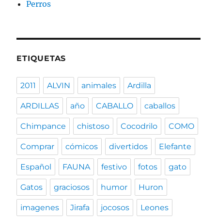
Perros
ETIQUETAS
2011
ALVIN
animales
Ardilla
ARDILLAS
año
CABALLO
caballos
Chimpance
chistoso
Cocodrilo
COMO
Comprar
cómicos
divertidos
Elefante
Español
FAUNA
festivo
fotos
gato
Gatos
graciosos
humor
Huron
imagenes
Jirafa
jocosos
Leones