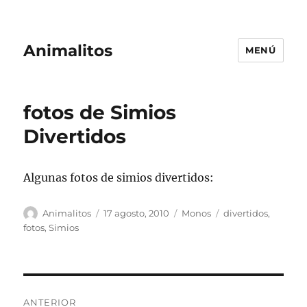
Animalitos
MENÚ
fotos de Simios
Divertidos
Algunas fotos de simios divertidos:
Autor
Publicado
Categorías
Etiquetas
Animalitos
17 agosto, 2010
Monos
divertidos
,
el
fotos
,
Simios
Navegación
ANTERIOR