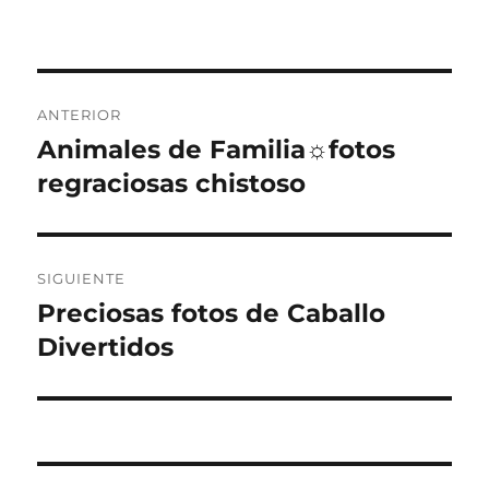
Navegación
ANTERIOR
de
Animales de Familia☼fotos
Entrada
anterior:
regraciosas chistoso
entradas
SIGUIENTE
Preciosas fotos de Caballo
Entrada
siguiente:
Divertidos