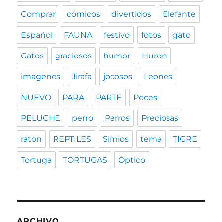
Comprar
cómicos
divertidos
Elefante
Español
FAUNA
festivo
fotos
gato
Gatos
graciosos
humor
Huron
imagenes
Jirafa
jocosos
Leones
NUEVO
PARA
PARTE
Peces
PELUCHE
perro
Perros
Preciosas
raton
REPTILES
Simios
tema
TIGRE
Tortuga
TORTUGAS
Óptico
ARCHIVO