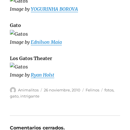
Image by
YOGURINHA BOROVA
Gato
Image by
Ednilson Maia
Los Gatos Theater
Image by
Ryan Holst
Autor
Publicado
Categorías
Etiquetas
Animalitos
26 noviembre, 2010
Felinos
fotos
,
el
gato
,
intrigante
Comentarios cerrados.