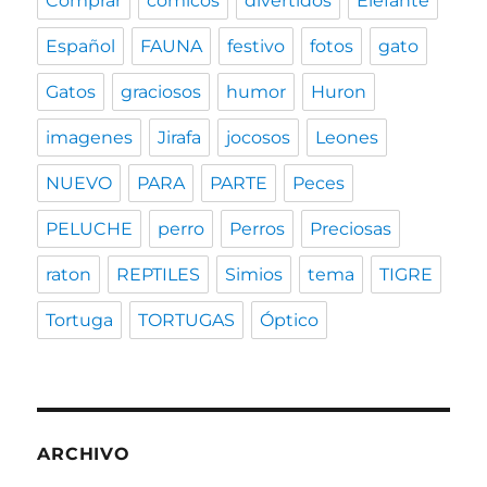
Comprar
cómicos
divertidos
Elefante
Español
FAUNA
festivo
fotos
gato
Gatos
graciosos
humor
Huron
imagenes
Jirafa
jocosos
Leones
NUEVO
PARA
PARTE
Peces
PELUCHE
perro
Perros
Preciosas
raton
REPTILES
Simios
tema
TIGRE
Tortuga
TORTUGAS
Óptico
ARCHIVO