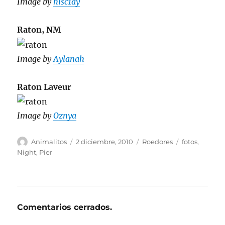
Image by
hisc1ay
Raton, NM
Image by
Aylanah
Raton Laveur
Image by
Oznya
Autor
Publicado
Categorías
Etiquetas
Animalitos
2 diciembre, 2010
Roedores
fotos
,
el
Night
,
Pier
Comentarios cerrados.