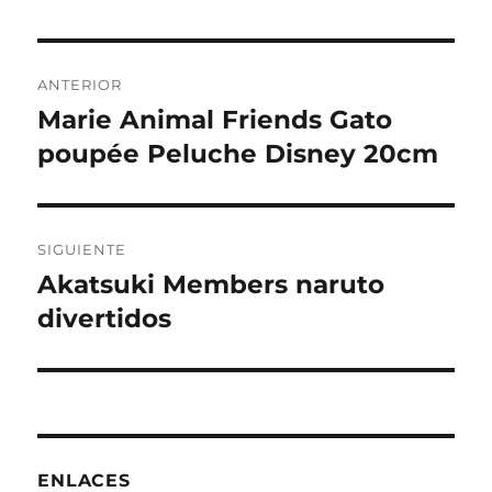
Navegación
ANTERIOR
de
Marie Animal Friends Gato
Entrada
anterior:
poupée Peluche Disney 20cm
entradas
SIGUIENTE
Akatsuki Members naruto
Entrada
siguiente:
divertidos
ENLACES