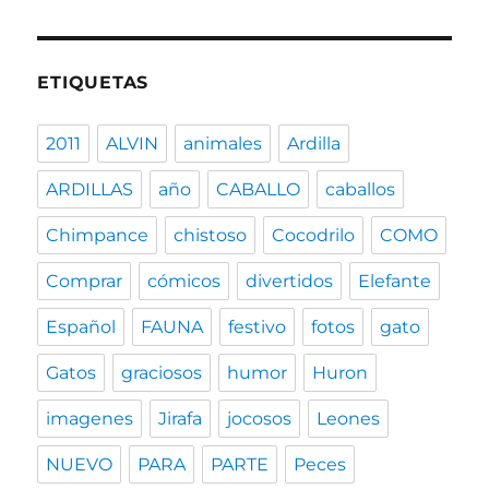
ETIQUETAS
2011
ALVIN
animales
Ardilla
ARDILLAS
año
CABALLO
caballos
Chimpance
chistoso
Cocodrilo
COMO
Comprar
cómicos
divertidos
Elefante
Español
FAUNA
festivo
fotos
gato
Gatos
graciosos
humor
Huron
imagenes
Jirafa
jocosos
Leones
NUEVO
PARA
PARTE
Peces