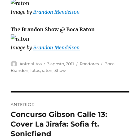
Image by
Brandon Mendelson
The Brandon Show @ Boca Raton
Image by
Brandon Mendelson
Autor
Publicado
Categorías
Etiquetas
Animalitos
3 agosto, 2011
Roedores
Boca
,
el
Brandon
,
fotos
,
raton
,
Show
Navegación
ANTERIOR
de
Concurso Gibson Calle 13:
Entrada
anterior:
Cover La Jirafa: Sofia ft.
entradas
Sonicfiend