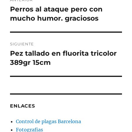
de
Perros al ataque pero con
Entrada
anterior:
mucho humor. graciosos
entradas
SIGUIENTE
Pez tallado en fluorita tricolor
Entrada
siguiente:
389gr 15cm
ENLACES
Control de plagas Barcelona
Fotografias