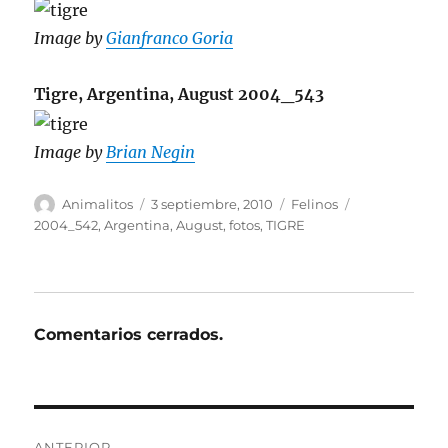
Image by
Gianfranco Goria
Tigre, Argentina, August 2004_543
Image by
Brian Negin
Autor
Publicado
Categorías
Etiquetas
Animalitos
3 septiembre, 2010
Felinos
el
2004_542
,
Argentina
,
August
,
fotos
,
TIGRE
Comentarios cerrados.
Navegación
ANTERIOR