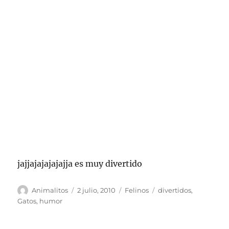
jajjajajajajajja es muy divertido
Autor
Publicado
Categorías
Etiquetas
Animalitos
2 julio, 2010
Felinos
divertidos
,
el
Gatos
,
humor