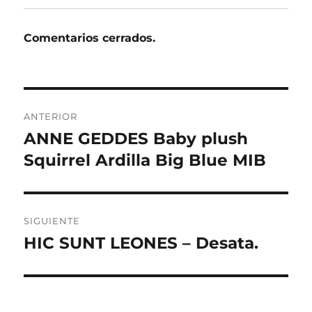
Comentarios cerrados.
Navegación
ANTERIOR
de
ANNE GEDDES Baby plush
Entrada
anterior:
Squirrel Ardilla Big Blue MIB
entradas
SIGUIENTE
HIC SUNT LEONES – Desata.
Entrada
siguiente: