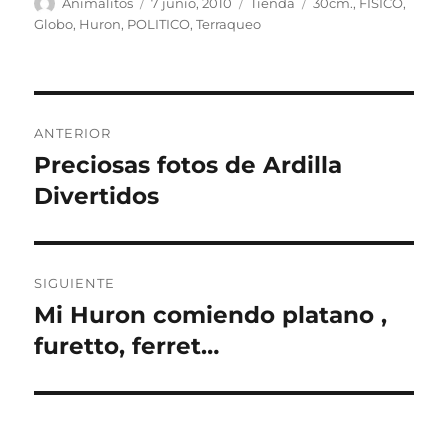
Autor
Publicado
Categorías
Etiquetas
Animalitos
7 junio, 2010
Tienda
30cm.
,
FISICO
,
el
Globo
,
Huron
,
POLITICO
,
Terraqueo
Navegación
ANTERIOR
de
Preciosas fotos de Ardilla
Entrada
anterior:
Divertidos
entradas
SIGUIENTE
Mi Huron comiendo platano ,
Entrada
siguiente:
furetto, ferret…