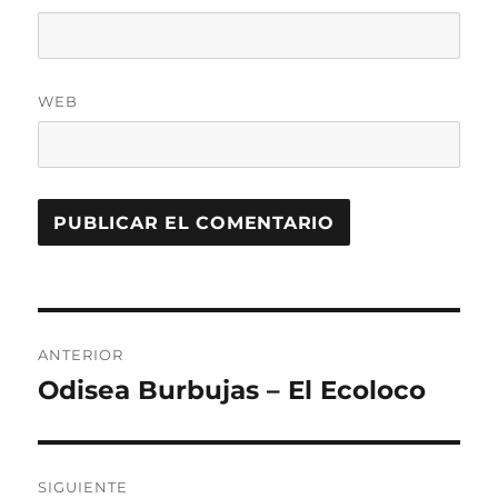
WEB
Navegación
ANTERIOR
de
Odisea Burbujas – El Ecoloco
Entrada
anterior:
entradas
SIGUIENTE