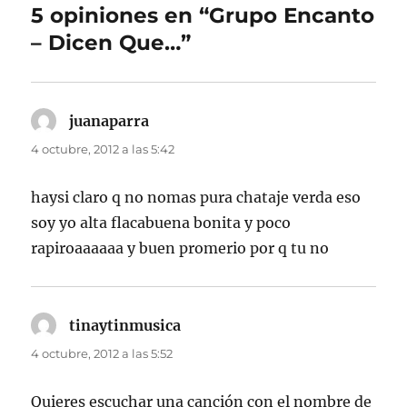
5 opiniones en “Grupo Encanto
– Dicen Que…”
juanaparra
dice:
4 octubre, 2012 a las 5:42
haysi claro q no nomas pura chataje verda eso
soy yo alta flacabuena bonita y poco
rapiroaaaaaa y buen promerio por q tu no
tinaytinmusica
dice:
4 octubre, 2012 a las 5:52
Quieres escuchar una canción con el nombre de