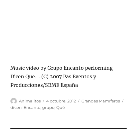
Music video by Grupo Encanto performing
Dicen Que…. (C) 2007 Pas Eventos y
Producciones/SBME España
Autor
Publicado
Categorías
Etiqu
Animalitos
4 octubre, 2012
Grandes Mamíferos
el
dicen
,
Encanto
,
grupo
,
Qué