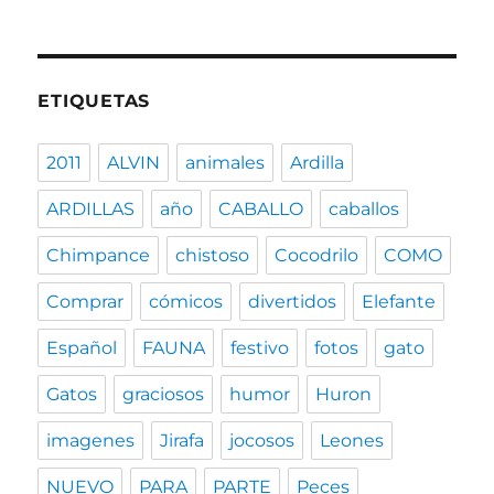
ETIQUETAS
2011
ALVIN
animales
Ardilla
ARDILLAS
año
CABALLO
caballos
Chimpance
chistoso
Cocodrilo
COMO
Comprar
cómicos
divertidos
Elefante
Español
FAUNA
festivo
fotos
gato
Gatos
graciosos
humor
Huron
imagenes
Jirafa
jocosos
Leones
NUEVO
PARA
PARTE
Peces