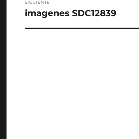
SIGUIENTE
imagenes SDC12839
Entrada
siguiente: