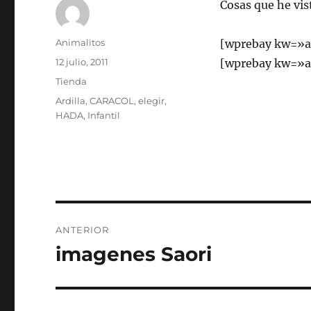
Cosas que he vis
Autor
Animalitos
[wprebay kw=»a
Publicado
12 julio, 2011
[wprebay kw=»ar
el
Categorías
Tienda
Etiquetas
Ardilla
,
CARACOL
,
elegir
,
HADA
,
Infantil
Navegación
ANTERIOR
de
imagenes Saori
Entrada
anterior:
entradas