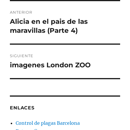
Navegación
ANTERIOR
de
Alicia en el pais de las
Entrada
anterior:
maravillas (Parte 4)
entradas
SIGUIENTE
imagenes London ZOO
Entrada
siguiente:
ENLACES
Control de plagas Barcelona