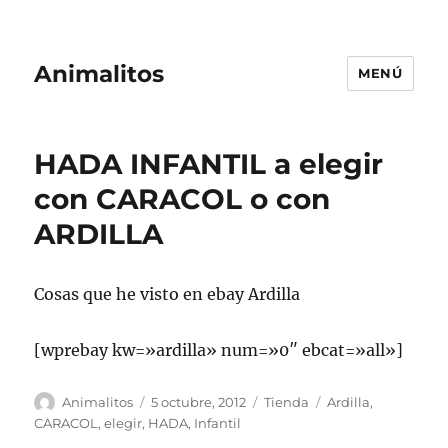
Animalitos
MENÚ
HADA INFANTIL a elegir
con CARACOL o con
ARDILLA
Cosas que he visto en ebay Ardilla
[wprebay kw=»ardilla» num=»0″ ebcat=»all»]
Autor
Publicado
Categorías
Etiquetas
Animalitos
5 octubre, 2012
Tienda
Ardilla
,
el
CARACOL
,
elegir
,
HADA
,
Infantil