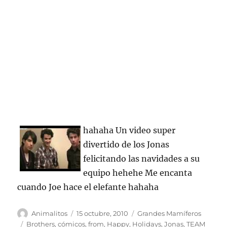
hahaha Un video super
divertido de los Jonas
felicitando las navidades a su
equipo hehehe Me encanta
cuando Joe hace el elefante hahaha
Autor
Publicado
Categorías
Animalitos
15 octubre, 2010
Grandes Mamíferos
el
Etiquetas
Brothers
,
cómicos
,
from
,
Happy
,
Holidays
,
Jonas
,
TEAM