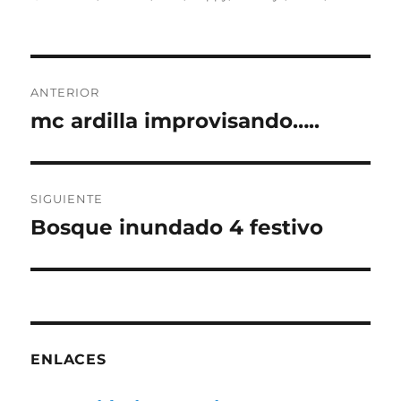
Navegación
ANTERIOR
de
mc ardilla improvisando…..
Entrada
anterior:
entradas
SIGUIENTE
Bosque inundado 4 festivo
Entrada
siguiente:
ENLACES