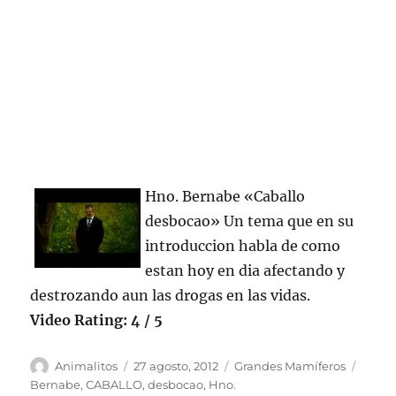
Hno. Bernabe «Caballo
desbocao» Un tema que en su
introduccion habla de como
estan hoy en dia afectando y
destrozando aun las drogas en las vidas.
Video Rating: 4 / 5
Autor
Publicado
Categorías
Etiqu
Animalitos
27 agosto, 2012
Grandes Mamíferos
el
Bernabe
,
CABALLO
,
desbocao
,
Hno.