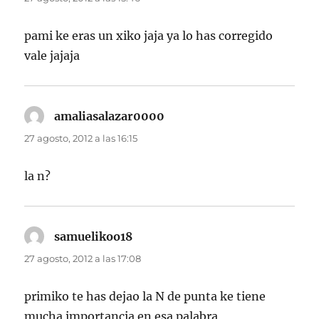
pami ke eras un xiko jaja ya lo has corregido
vale jajaja
amaliasalazar0000
dice:
27 agosto, 2012 a las 16:15
la n?
samuelikoo18
dice:
27 agosto, 2012 a las 17:08
primiko te has dejao la N de punta ke tiene
mucha importancia en esa palabra