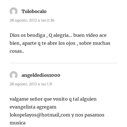
Tulobocalo
dice:
28 agosto, 2012 a las 0:36
Dios os bendiga , Q alegria… buen video ace
bien, aparte q te abre los ojos , sobre muchas
cosas..
angeldedios1000
dice:
28 agosto, 2012 a las 1:31
valgame señor que vonito q tal alguien
evangelista agregam
lokopelayos@hotmail,com y nos pasamos
musica