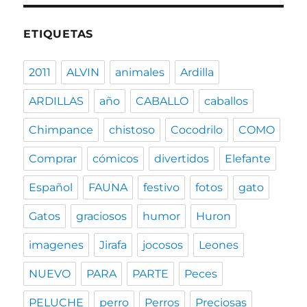
ETIQUETAS
2011
ALVIN
animales
Ardilla
ARDILLAS
año
CABALLO
caballos
Chimpance
chistoso
Cocodrilo
COMO
Comprar
cómicos
divertidos
Elefante
Español
FAUNA
festivo
fotos
gato
Gatos
graciosos
humor
Huron
imagenes
Jirafa
jocosos
Leones
NUEVO
PARA
PARTE
Peces
PELUCHE
perro
Perros
Preciosas