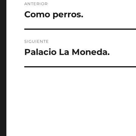
ANTERIOR
de
Como perros.
Entrada
anterior:
entradas
SIGUIENTE
Palacio La Moneda.
Entrada
siguiente: