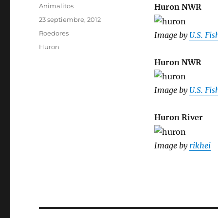
Autor
Animalitos
Huron NWR
Publicado
23 septiembre, 2012
el
Categorías
Roedores
Image by
U.S. Fi
Etiquetas
Huron
Huron NWR
Image by
U.S. Fi
Huron River
Image by
rikhei