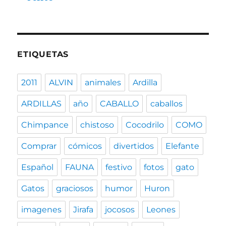
ETIQUETAS
2011
ALVIN
animales
Ardilla
ARDILLAS
año
CABALLO
caballos
Chimpance
chistoso
Cocodrilo
COMO
Comprar
cómicos
divertidos
Elefante
Español
FAUNA
festivo
fotos
gato
Gatos
graciosos
humor
Huron
imagenes
Jirafa
jocosos
Leones