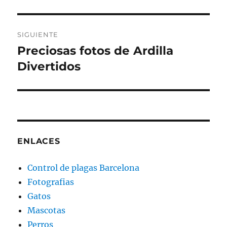
anterior:
entradas
SIGUIENTE
Preciosas fotos de Ardilla
Entrada
siguiente:
Divertidos
ENLACES
Control de plagas Barcelona
Fotografias
Gatos
Mascotas
Perros