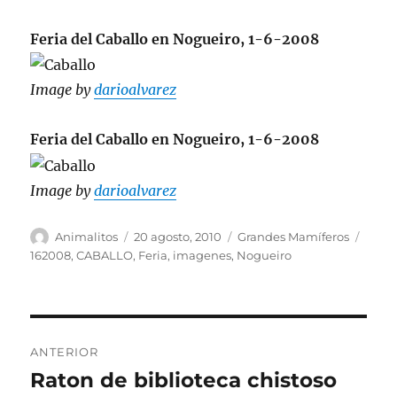
Feria del Caballo en Nogueiro, 1-6-2008
Image by
darioalvarez
Feria del Caballo en Nogueiro, 1-6-2008
Image by
darioalvarez
Autor
Publicado
Categorías
Etiqu
Animalitos
20 agosto, 2010
Grandes Mamíferos
el
162008
,
CABALLO
,
Feria
,
imagenes
,
Nogueiro
Navegación
ANTERIOR
de
Raton de biblioteca chistoso
Entrada