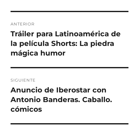
Navegación
ANTERIOR
de
Tráiler para Latinoamérica de
Entrada
anterior:
la película Shorts: La piedra
entradas
mágica humor
SIGUIENTE
Anuncio de Iberostar con
Entrada
siguiente:
Antonio Banderas. Caballo.
cómicos