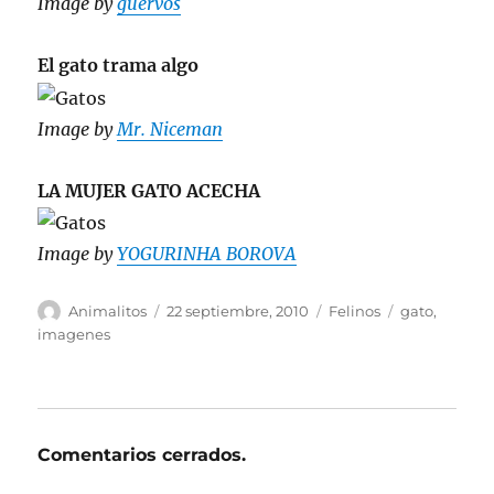
Image by
guervos
El gato trama algo
Image by
Mr. Niceman
LA MUJER GATO ACECHA
Image by
YOGURINHA BOROVA
Autor
Publicado
Categorías
Etiquetas
Animalitos
22 septiembre, 2010
Felinos
gato
,
el
imagenes
Comentarios cerrados.