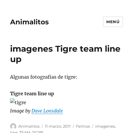
Animalitos
MENÚ
imagenes Tigre team line
up
Algunas fotografias de tigre:
Tigre team line up
Image by
Dave Lonsdale
Autor
Publicado
Categorías
Etiquetas
Animalitos
11 marzo, 2011
Felinos
imagenes
,
el
line
,
TEAM
,
TIGRE