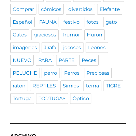
Comprar
cómicos
divertidos
Elefante
Español
FAUNA
festivo
fotos
gato
Gatos
graciosos
humor
Huron
imagenes
Jirafa
jocosos
Leones
NUEVO
PARA
PARTE
Peces
PELUCHE
perro
Perros
Preciosas
raton
REPTILES
Simios
tema
TIGRE
Tortuga
TORTUGAS
Óptico
ARCHIVO