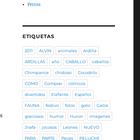
Perros
ETIQUETAS
2011
ALVIN
animales
Ardilla
ARDILLAS
año
CABALLO
caballos
Chimpance
chistoso
Cocodrilo
COMO
Comprar
cómicos
divertidos
Elefante
Español
FAUNA
festivo
fotos
gato
Gatos
s
graciosos
humor
Huron
imagenes
Jirafa
jocosos
Leones
NUEVO
PARA
PARTE
Peces
PELUCHE