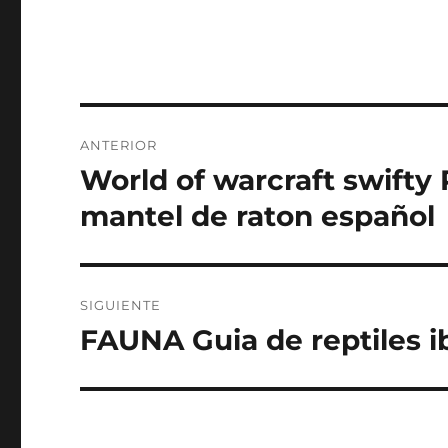
Navegación
ANTERIOR
de
World of warcraft swifty
Entrada
anterior:
entradas
mantel de raton español
SIGUIENTE
FAUNA Guia de reptiles ibe
Entrada
siguiente: