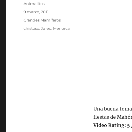
Autor
Animalitos
Publicado
9 marzo, 2011
el
Categorías
Grandes Mamíferos
Etiquetas
chistoso
,
Jaleo
,
Menorca
Una buena toma 
fiestas de Mahón
Video Rating: 5 