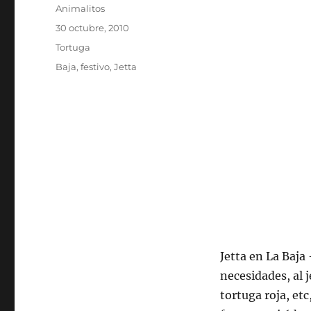
Autor
Animalitos
Publicado
30 octubre, 2010
el
Categorías
Tortuga
Etiquetas
Baja
,
festivo
,
Jetta
Jetta en La Baja
necesidades, al j
tortuga roja, et