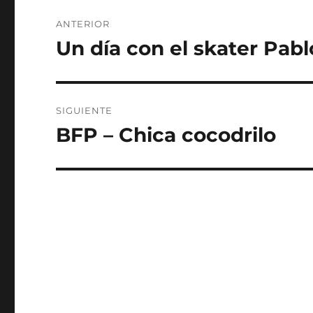
Navegación
ANTERIOR
de
Un día con el skater Pabl
Entrada
anterior:
entradas
SIGUIENTE
BFP – Chica cocodrilo
Entrada
siguiente: