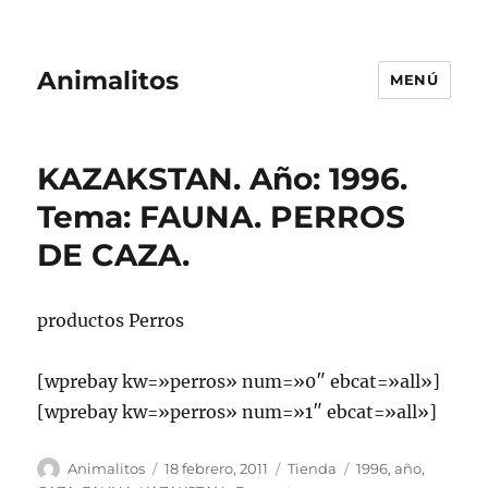
Animalitos
MENÚ
KAZAKSTAN. Año: 1996.
Tema: FAUNA. PERROS
DE CAZA.
productos Perros
[wprebay kw=»perros» num=»0″ ebcat=»all»]
[wprebay kw=»perros» num=»1″ ebcat=»all»]
Autor
Publicado
Categorías
Etiquetas
Animalitos
18 febrero, 2011
Tienda
1996
,
año
,