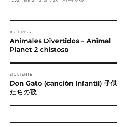
el
CAZA
,
FAUNA
,
KAZAKSTAN.
,
Perros
,
tema
Navegación
ANTERIOR
de
Animales Divertidos – Animal
Entrada
anterior:
Planet 2 chistoso
entradas
SIGUIENTE
Don Gato (canción infantil) 子供
Entrada
siguiente:
たちの歌