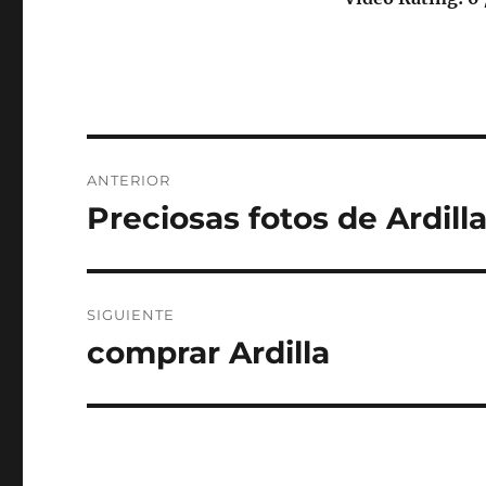
Navegación
ANTERIOR
de
Preciosas fotos de Ardill
Entrada
anterior:
entradas
SIGUIENTE
comprar Ardilla
Entrada
siguiente: