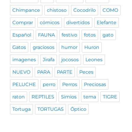
Chimpance
chistoso
Cocodrilo
COMO
Comprar
cómicos
divertidos
Elefante
Español
FAUNA
festivo
fotos
gato
Gatos
graciosos
humor
Huron
imagenes
Jirafa
jocosos
Leones
NUEVO
PARA
PARTE
Peces
PELUCHE
perro
Perros
Preciosas
raton
REPTILES
Simios
tema
TIGRE
Tortuga
TORTUGAS
Óptico