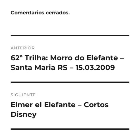
Comentarios cerrados.
Navegación
ANTERIOR
de
62ª Trilha: Morro do Elefante –
Entrada
anterior:
Santa Maria RS – 15.03.2009
entradas
SIGUIENTE
Elmer el Elefante – Cortos
Entrada
siguiente:
Disney