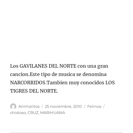
Los GAVILANES DEL NORTE con una gran
cancion.Este tipo de musica se denomina
NARCORRIDOS.Tambien muy conocidos LOS
TIGRES DEL NORTE.
Autor
Publicado
Categorías
Etiquetas
Animalitos
25 noviembre, 2010
Felinos
el
chistoso
,
CRUZ
,
MARIHUANA