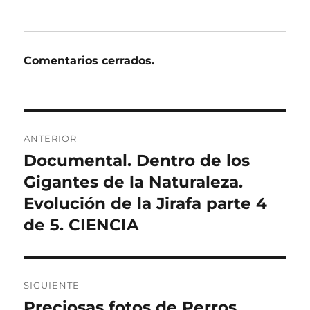
Comentarios cerrados.
Navegación
ANTERIOR
de
Documental. Dentro de los
Entrada
anterior:
Gigantes de la Naturaleza.
entradas
Evolución de la Jirafa parte 4
de 5. CIENCIA
SIGUIENTE
Preciosas fotos de Perros
Entrada