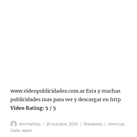
www.videopublicidades.com.ar Esta y muchas
publicidades mas para ver y descargar en http
Video Rating: 5 / 5
Autor
Publicado
Categorías
Etiquetas
Animalitos
25 octubre, 2010
Roedores
cómicos
,
el
Gata
,
raton