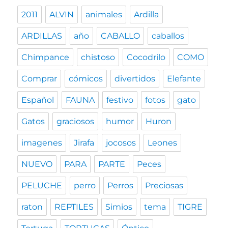
2011
ALVIN
animales
Ardilla
ARDILLAS
año
CABALLO
caballos
Chimpance
chistoso
Cocodrilo
COMO
Comprar
cómicos
divertidos
Elefante
Español
FAUNA
festivo
fotos
gato
Gatos
graciosos
humor
Huron
imagenes
Jirafa
jocosos
Leones
NUEVO
PARA
PARTE
Peces
PELUCHE
perro
Perros
Preciosas
raton
REPTILES
Simios
tema
TIGRE