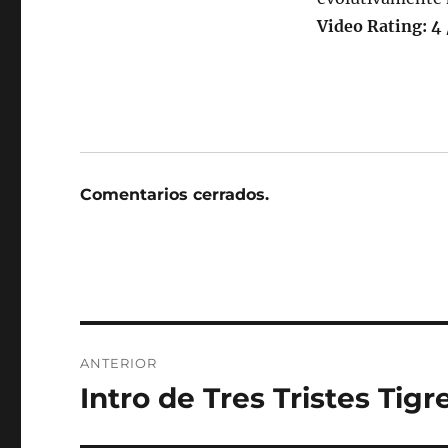
Video Rating: 4 
Comentarios cerrados.
Navegación
ANTERIOR
de
Intro de Tres Tristes Tig
Entrada
anterior:
entradas