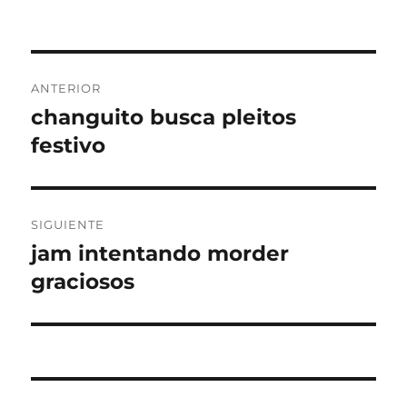
Navegación
ANTERIOR
de
changuito busca pleitos
Entrada
anterior:
festivo
entradas
SIGUIENTE
jam intentando morder
Entrada
siguiente:
graciosos