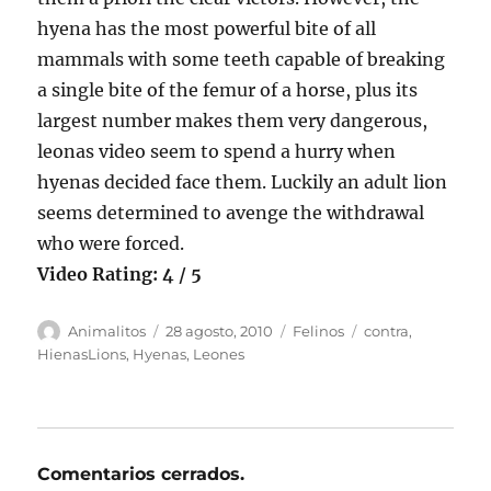
hyena has the most powerful bite of all
mammals with some teeth capable of breaking
a single bite of the femur of a horse, plus its
largest number makes them very dangerous,
leonas video seem to spend a hurry when
hyenas decided face them. Luckily an adult lion
seems determined to avenge the withdrawal
who were forced.
Video Rating: 4 / 5
Autor
Publicado
Categorías
Etiquetas
Animalitos
28 agosto, 2010
Felinos
contra
,
el
HienasLions
,
Hyenas
,
Leones
Comentarios cerrados.