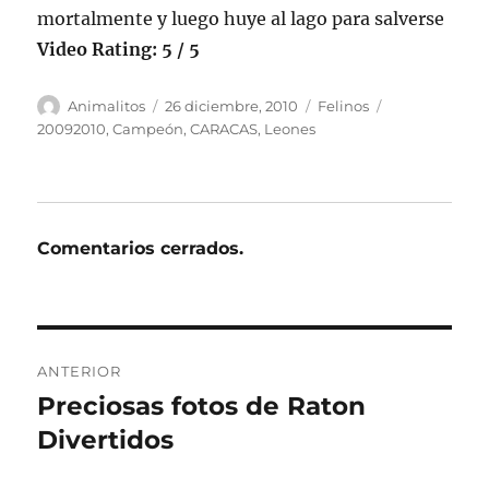
mortalmente y luego huye al lago para salverse
Video Rating: 5 / 5
Autor
Publicado
Categorías
Etiquetas
Animalitos
26 diciembre, 2010
Felinos
el
20092010
,
Campeón
,
CARACAS
,
Leones
Comentarios cerrados.
Navegación
ANTERIOR
de
Preciosas fotos de Raton
Entrada
anterior:
Divertidos
entradas