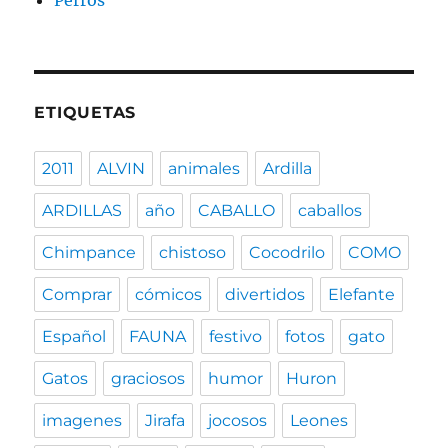
Perros
ETIQUETAS
2011
ALVIN
animales
Ardilla
ARDILLAS
año
CABALLO
caballos
Chimpance
chistoso
Cocodrilo
COMO
Comprar
cómicos
divertidos
Elefante
Español
FAUNA
festivo
fotos
gato
Gatos
graciosos
humor
Huron
imagenes
Jirafa
jocosos
Leones