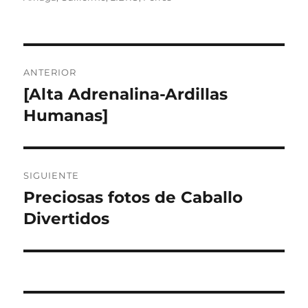
Navegación
ANTERIOR
de
[Alta Adrenalina-Ardillas
Entrada
anterior:
Humanas]
entradas
SIGUIENTE
Preciosas fotos de Caballo
Entrada
siguiente:
Divertidos