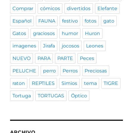
Comprar
cómicos
divertidos
Elefante
Español
FAUNA
festivo
fotos
gato
Gatos
graciosos
humor
Huron
imagenes
Jirafa
jocosos
Leones
NUEVO
PARA
PARTE
Peces
PELUCHE
perro
Perros
Preciosas
raton
REPTILES
Simios
tema
TIGRE
Tortuga
TORTUGAS
Óptico
ARCHIVO