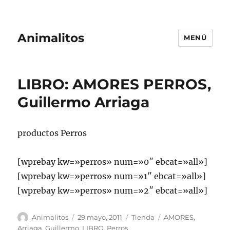
Animalitos
MENÚ
LIBRO: AMORES PERROS,
Guillermo Arriaga
productos Perros
[wprebay kw=»perros» num=»0″ ebcat=»all»]
[wprebay kw=»perros» num=»1″ ebcat=»all»]
[wprebay kw=»perros» num=»2″ ebcat=»all»]
Autor
Publicado
Categorías
Etiquetas
Animalitos
29 mayo, 2011
Tienda
AMORES
,
el
Arriaga
,
Guillermo
,
LIBRO
,
Perros