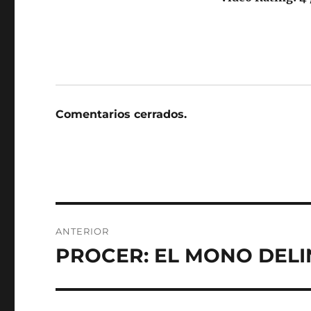
Comentarios cerrados.
Navegación
ANTERIOR
de
PROCER: EL MONO DELI
Entrada
anterior:
entradas