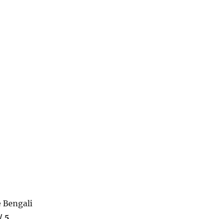
e Bengali
/ 5