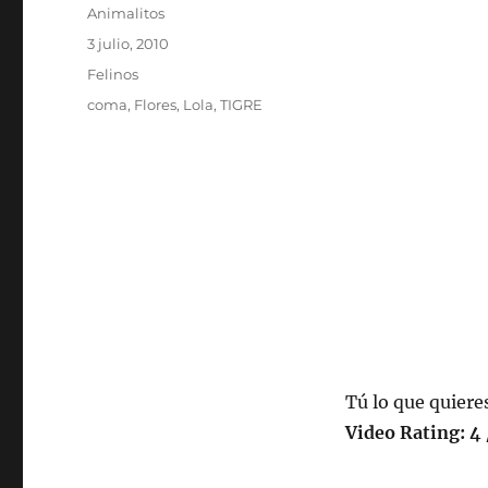
Autor
Animalitos
Publicado
3 julio, 2010
el
Categorías
Felinos
Etiquetas
coma
,
Flores
,
Lola
,
TIGRE
Tú lo que quiere
Video Rating: 4 