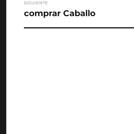
SIGUIENTE
comprar Caballo
Entrada
siguiente: