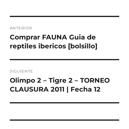
Navegación
ANTERIOR
de
Comprar FAUNA Guia de
Entrada
anterior:
reptiles ibericos [bolsillo]
entradas
SIGUIENTE
Olimpo 2 – Tigre 2 – TORNEO
Entrada
siguiente:
CLAUSURA 2011 | Fecha 12