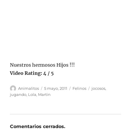
Nuestros hermosos Hijos !!!
Video Rating: 4 / 5
Autor
Publicado
Categorías
Etiquetas
Animalitos
5 mayo, 2011
Felinos
jocosos
,
el
jugando
,
Lola
,
Martin
Comentarios cerrados.