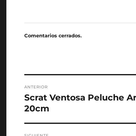
Comentarios cerrados.
Navegación
ANTERIOR
de
Scrat Ventosa Peluche Ar
Entrada
anterior:
entradas
20cm
SIGUIENTE