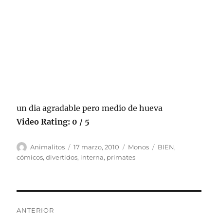
un dia agradable pero medio de hueva
Video Rating: 0 / 5
Autor
Publicado
Categorías
Etiquetas
Animalitos
17 marzo, 2010
Monos
BIEN
,
el
cómicos
,
divertidos
,
interna
,
primates
Navegación
ANTERIOR