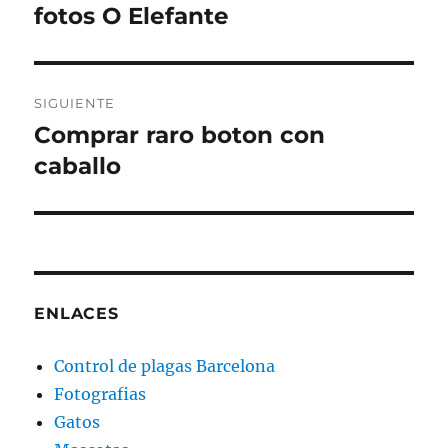
de
fotos O Elefante
Entrada
anterior:
entradas
SIGUIENTE
Comprar raro boton con
Entrada
siguiente:
caballo
ENLACES
Control de plagas Barcelona
Fotografias
Gatos