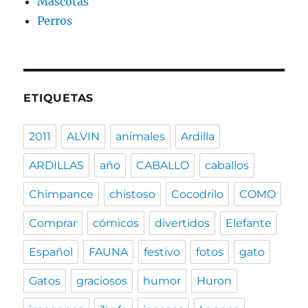
Mascotas
Perros
ETIQUETAS
2011
ALVIN
animales
Ardilla
ARDILLAS
año
CABALLO
caballos
Chimpance
chistoso
Cocodrilo
COMO
Comprar
cómicos
divertidos
Elefante
Español
FAUNA
festivo
fotos
gato
Gatos
graciosos
humor
Huron