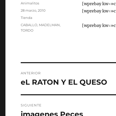
Autor
Animalitos
[wprebay kw=»c
Publicado
28 marzo, 2010
[wprebay kw=»c
el
Categorías
Tienda
Etiquetas
CABALLO
,
MADELMAN
,
[wprebay kw=»c
TORDO
Navegación
ANTERIOR
de
eL RATON Y EL QUESO
Entrada
anterior:
entradas
SIGUIENTE
imagenes Peces
Entrada