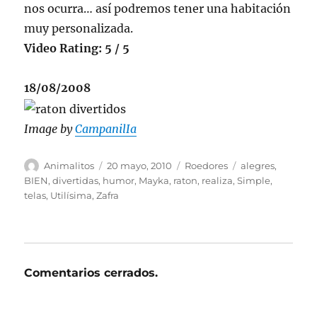
nos ocurra… así podremos tener una habitación
muy personalizada.
Video Rating: 5 / 5
18/08/2008
Image by
CampanilIa
Autor
Publicado
Categorías
Etiquetas
Animalitos
20 mayo, 2010
Roedores
alegres
,
el
BIEN
,
divertidas
,
humor
,
Mayka
,
raton
,
realiza
,
Simple
,
telas
,
Utilísima
,
Zafra
Comentarios cerrados.