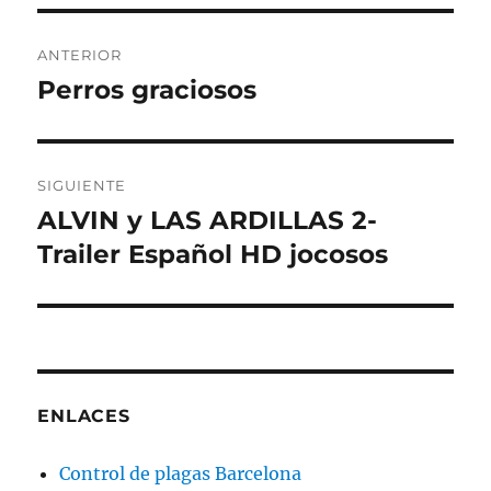
Navegación
ANTERIOR
de
Perros graciosos
Entrada
anterior:
entradas
SIGUIENTE
ALVIN y LAS ARDILLAS 2-
Entrada
siguiente:
Trailer Español HD jocosos
ENLACES
Control de plagas Barcelona