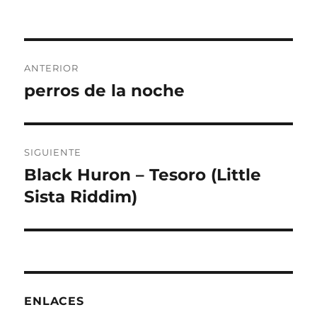
Navegación
ANTERIOR
de
perros de la noche
Entrada
anterior:
entradas
SIGUIENTE
Black Huron – Tesoro (Little
Entrada
siguiente:
Sista Riddim)
ENLACES