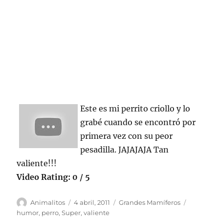
Este es mi perrito criollo y lo
grabé cuando se encontró por
primera vez con su peor
pesadilla. JAJAJAJA Tan
valiente!!!
Video Rating: 0 / 5
Autor
Publicado
Categorías
Etiqueta
Animalitos
4 abril, 2011
Grandes Mamíferos
el
humor
,
perro
,
Super
,
valiente