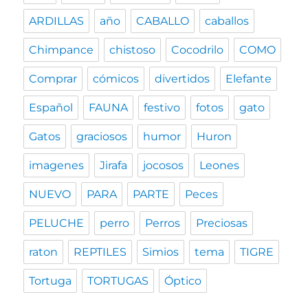
ARDILLAS
año
CABALLO
caballos
Chimpance
chistoso
Cocodrilo
COMO
Comprar
cómicos
divertidos
Elefante
Español
FAUNA
festivo
fotos
gato
Gatos
graciosos
humor
Huron
imagenes
Jirafa
jocosos
Leones
NUEVO
PARA
PARTE
Peces
PELUCHE
perro
Perros
Preciosas
raton
REPTILES
Simios
tema
TIGRE
Tortuga
TORTUGAS
Óptico