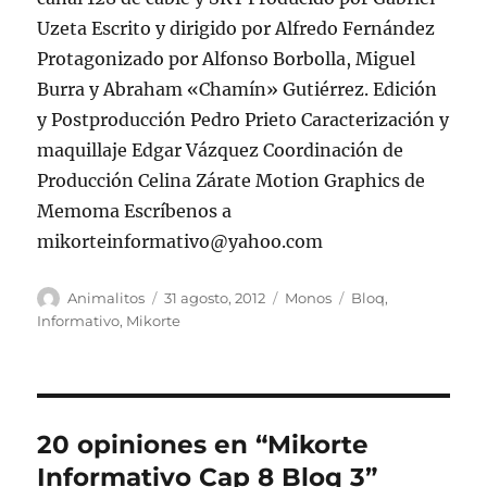
Uzeta Escrito y dirigido por Alfredo Fernández
Protagonizado por Alfonso Borbolla, Miguel
Burra y Abraham «Chamín» Gutiérrez. Edición
y Postproducción Pedro Prieto Caracterización y
maquillaje Edgar Vázquez Coordinación de
Producción Celina Zárate Motion Graphics de
Memoma Escríbenos a
mikorteinformativo@yahoo.com
Autor
Publicado
Categorías
Etiquetas
Animalitos
31 agosto, 2012
Monos
Bloq
,
el
Informativo
,
Mikorte
20 opiniones en “Mikorte
Informativo Cap 8 Bloq 3”