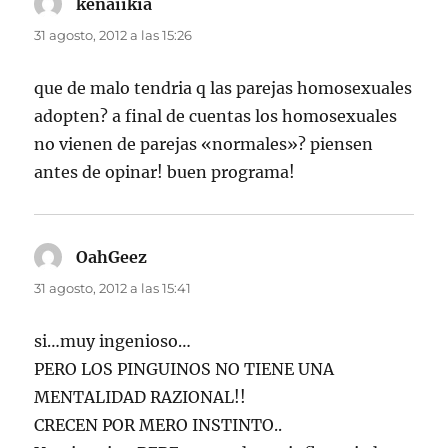
kenaiikia
dice:
31 agosto, 2012 a las 15:26
que de malo tendria q las parejas homosexuales
adopten? a final de cuentas los homosexuales
no vienen de parejas «normales»? piensen
antes de opinar! buen programa!
OahGeez
dice:
31 agosto, 2012 a las 15:41
si…muy ingenioso…
PERO LOS PINGUINOS NO TIENE UNA
MENTALIDAD RAZIONAL!!
CRECEN POR MERO INSTINTO..