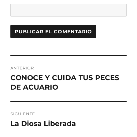
Navegación
ANTERIOR
de
CONOCE Y CUIDA TUS PECES
Entrada
anterior:
DE ACUARIO
entradas
SIGUIENTE
La Diosa Liberada
Entrada
siguiente: