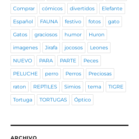
Comprar
cómicos
divertidos
Elefante
Español
FAUNA
festivo
fotos
gato
Gatos
graciosos
humor
Huron
imagenes
Jirafa
jocosos
Leones
NUEVO
PARA
PARTE
Peces
PELUCHE
perro
Perros
Preciosas
raton
REPTILES
Simios
tema
TIGRE
Tortuga
TORTUGAS
Óptico
ARCHIVO