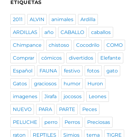
ETIQUETAS
2011
ALVIN
animales
Ardilla
ARDILLAS
año
CABALLO
caballos
Chimpance
chistoso
Cocodrilo
COMO
Comprar
cómicos
divertidos
Elefante
Español
FAUNA
festivo
fotos
gato
Gatos
graciosos
humor
Huron
imagenes
Jirafa
jocosos
Leones
NUEVO
PARA
PARTE
Peces
PELUCHE
perro
Perros
Preciosas
raton
REPTILES
Simios
tema
TIGRE