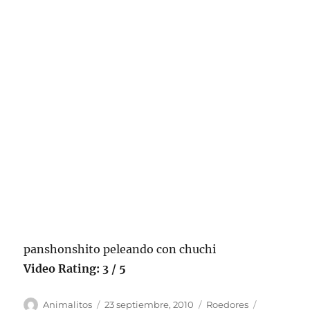
panshonshito peleando con chuchi
Video Rating: 3 / 5
Autor
Publicado
Categorías
Etiquetas
Animalitos
23 septiembre, 2010
Roedores