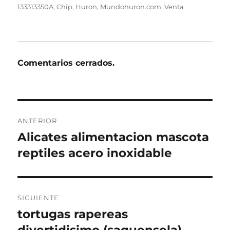
el
133313350A
,
Chip
,
Huron
,
Mundohuron.com
,
Venta
Comentarios cerrados.
Navegación
ANTERIOR
de
Alicates alimentacion mascota
Entrada
anterior:
reptiles acero inoxidable
entradas
SIGUIENTE
tortugas rapereas
Entrada
siguiente: