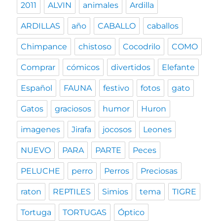
2011
ALVIN
animales
Ardilla
ARDILLAS
año
CABALLO
caballos
Chimpance
chistoso
Cocodrilo
COMO
Comprar
cómicos
divertidos
Elefante
Español
FAUNA
festivo
fotos
gato
Gatos
graciosos
humor
Huron
imagenes
Jirafa
jocosos
Leones
NUEVO
PARA
PARTE
Peces
PELUCHE
perro
Perros
Preciosas
raton
REPTILES
Simios
tema
TIGRE
Tortuga
TORTUGAS
Óptico