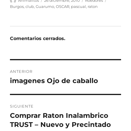
Autor
Publicado
Categorías
Etiquetas
Animalitos
26 diciembre, 2010
Roedores
el
Burgos
,
club
,
Guarumo
,
OSCAR
,
pascual
,
raton
Comentarios cerrados.
Navegación
ANTERIOR
de
imagenes Ojo de caballo
Entrada
anterior:
entradas
SIGUIENTE
Comprar Raton Inalambrico
Entrada
siguiente:
TRUST – Nuevo y Precintado