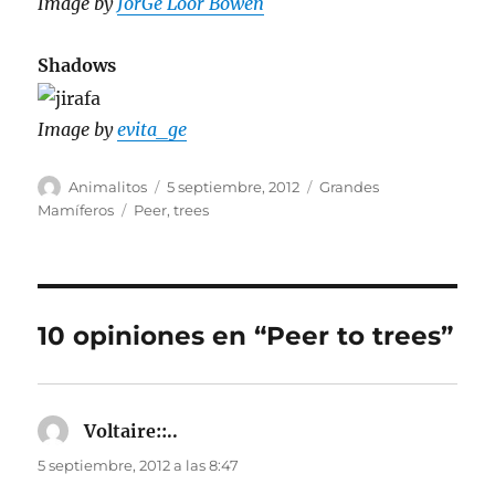
Image by
JorGe Loor Bowen
Shadows
Image by
evita_ge
Autor
Publicado
Categorías
Animalitos
5 septiembre, 2012
Grandes
el
Etiquetas
Mamíferos
Peer
,
trees
10 opiniones en “Peer to trees”
Voltaire::..
dice:
5 septiembre, 2012 a las 8:47