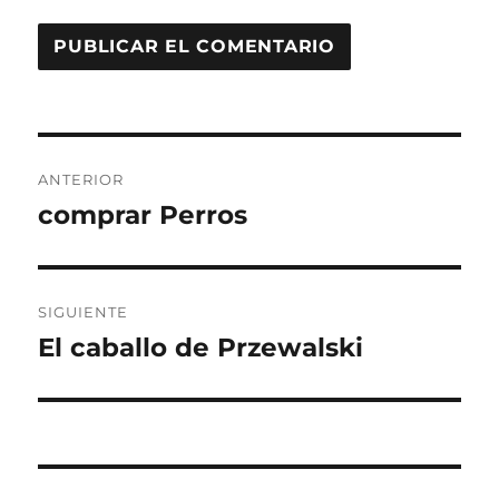
Navegación
ANTERIOR
de
comprar Perros
Entrada
anterior:
entradas
SIGUIENTE
El caballo de Przewalski
Entrada
siguiente: