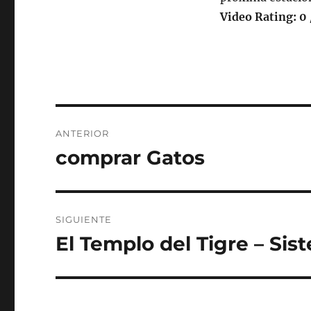
Video Rating: 0 
Navegación
ANTERIOR
de
comprar Gatos
Entrada
anterior:
entradas
SIGUIENTE
El Templo del Tigre – Sis
Entrada
siguiente: