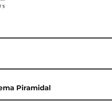
/ 5
tema Piramidal