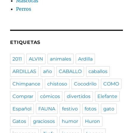
Mascotas
Perros
ETIQUETAS
2011
ALVIN
animales
Ardilla
ARDILLAS
año
CABALLO
caballos
Chimpance
chistoso
Cocodrilo
COMO
Comprar
cómicos
divertidos
Elefante
Español
FAUNA
festivo
fotos
gato
Gatos
graciosos
humor
Huron