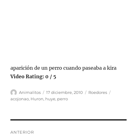
aparición de un perro cuando paseaba a kira
Video Rating: 0 / 5
Autor
Publicado
Categorías
Etiquetas
Animalitos
17 diciembre, 2010
Roedores
el
acojonao
,
Huron
,
huye
,
perro
Navegación
ANTERIOR