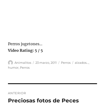
Perros jugetones…
Video Rating: 5 / 5
Autor
Publicado
Categorías
Etiquetas
Animalitos
23 marzo, 2011
Perros
alzados...
,
el
humor
,
Perros
Navegación
ANTERIOR
de
Preciosas fotos de Peces
Entrada