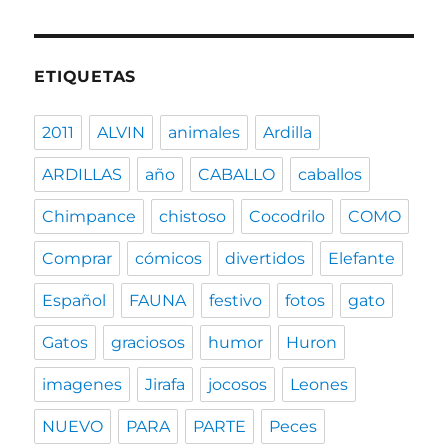
ETIQUETAS
2011
ALVIN
animales
Ardilla
ARDILLAS
año
CABALLO
caballos
Chimpance
chistoso
Cocodrilo
COMO
Comprar
cómicos
divertidos
Elefante
Español
FAUNA
festivo
fotos
gato
Gatos
graciosos
humor
Huron
imagenes
Jirafa
jocosos
Leones
NUEVO
PARA
PARTE
Peces