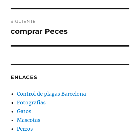
anterior:
entradas
SIGUIENTE
comprar Peces
Entrada
siguiente:
ENLACES
Control de plagas Barcelona
Fotografias
Gatos
Mascotas
Perros