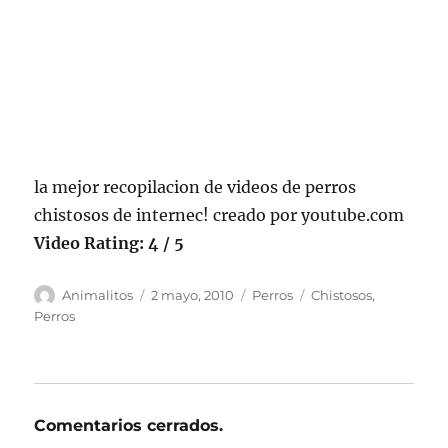
la mejor recopilacion de videos de perros
chistosos de internec! creado por youtube.com
Video Rating: 4 / 5
Autor
Publicado
Categorías
Etiquetas
Animalitos
2 mayo, 2010
Perros
Chistosos
,
el
Perros
Comentarios cerrados.