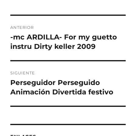
Navegación
ANTERIOR
de
-mc ARDILLA- For my guetto
Entrada
anterior:
instru Dirty keller 2009
entradas
SIGUIENTE
Perseguidor Perseguido
Entrada
siguiente:
Animación Divertida festivo