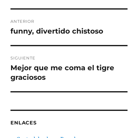
Navegación
ANTERIOR
de
funny, divertido chistoso
Entrada
anterior:
entradas
SIGUIENTE
Mejor que me coma el tigre
Entrada
siguiente:
graciosos
ENLACES