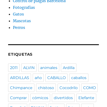
Control de plagas Barcelona
Fotografias
Gatos
Mascotas
Perros
ETIQUETAS
2011
ALVIN
animales
Ardilla
ARDILLAS
año
CABALLO
caballos
Chimpance
chistoso
Cocodrilo
COMO
Comprar
cómicos
divertidos
Elefante