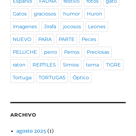
Español
FAUNA
festivo
fotos
gato
Gatos
graciosos
humor
Huron
imagenes
Jirafa
jocosos
Leones
NUEVO
PARA
PARTE
Peces
PELUCHE
perro
Perros
Preciosas
raton
REPTILES
Simios
tema
TIGRE
Tortuga
TORTUGAS
Óptico
ARCHIVO
agosto 2025
(1)