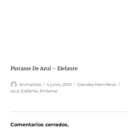
Pintame De Azul – Elefante
Autor
Publicado
Categorías
Etiquet
Animalitos
4 junio, 2010
Grandes Mamíferos
el
azul
,
Elefante
,
Pintame
Comentarios cerrados.