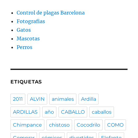
Control de plagas Barcelona
Fotografias
Gatos
Mascotas
Perros
ETIQUETAS
2011
ALVIN
animales
Ardilla
ARDILLAS
año
CABALLO
caballos
Chimpance
chistoso
Cocodrilo
COMO
Comprar
cómicos
divertidos
Elefante