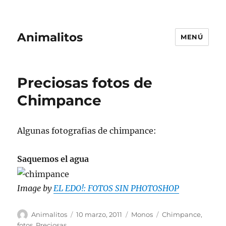
Animalitos
MENÚ
Preciosas fotos de
Chimpance
Algunas fotografias de chimpance:
Saquemos el agua
Image by
EL EDO!: FOTOS SIN PHOTOSHOP
Autor
Publicado
Categorías
Etiquetas
Animalitos
10 marzo, 2011
Monos
Chimpance
,
el
fotos
,
Preciosas