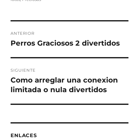
Navegación
ANTERIOR
de
Perros Graciosos 2 divertidos
Entrada
anterior:
entradas
SIGUIENTE
Como arreglar una conexion
Entrada
siguiente:
limitada o nula divertidos
ENLACES