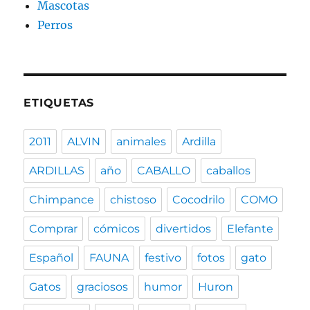
Mascotas
Perros
ETIQUETAS
2011
ALVIN
animales
Ardilla
ARDILLAS
año
CABALLO
caballos
Chimpance
chistoso
Cocodrilo
COMO
Comprar
cómicos
divertidos
Elefante
Español
FAUNA
festivo
fotos
gato
Gatos
graciosos
humor
Huron