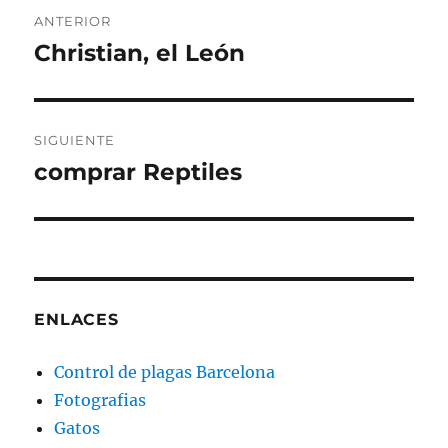
Navegación
ANTERIOR
de
Christian, el León
Entrada
anterior:
entradas
SIGUIENTE
comprar Reptiles
Entrada
siguiente:
ENLACES
Control de plagas Barcelona
Fotografias
Gatos