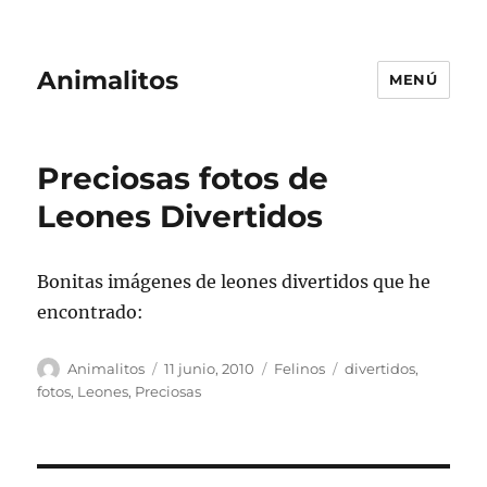
Animalitos
MENÚ
Preciosas fotos de
Leones Divertidos
Bonitas imágenes de leones divertidos que he
encontrado:
Autor
Publicado
Categorías
Etiquetas
Animalitos
11 junio, 2010
Felinos
divertidos
,
el
fotos
,
Leones
,
Preciosas